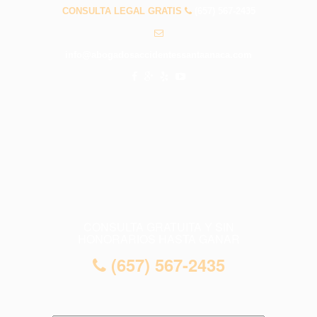
CONSULTA LEGAL GRATIS
(657) 567-2435
info@abogadosaccidentessantaanaca.com
CONSULTA GRATUITA Y SIN
HONORARIOS HASTA GANAR
(657) 567-2435