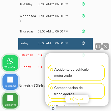
Tuesday
08:00 AM to 06:00 PM
Wednesda
08:00 AM to 06:00 PM
y
Thursday
08:00 AM to 06:00 PM
Friday
08:00 AM to 06:00 PM
Saturday
CLOSED
👋🏼¿Cómo puedo ayudarte?
Sunday
CLOSED
WhatsApp
Accidente de vehículo
motorizado
Nuestra Oficina
Textéame
Compensación de
trabajadores
Scroll
Llámanos
Otras lesiones