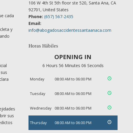
106 W 4th St 5th floor ste 520, Santa Ana, CA
92701, United States
que cada
Phone:
(657) 567-2435
Email:
cleta y
info@abogadosaccidentessantaanaca.com
rando
Horas Hábiles
OPENING IN
cial
6 Hours 56 Minutes 05 Seconds
 sus
clara
Monday
08:00 AM to 06:00 PM
Tuesday
08:00 AM to 06:00 PM
Wednesday
08:00 AM to 06:00 PM
ejidades
brir sus
edictos
Thursday
08:00 AM to 06:00 PM