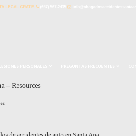
TA LEGAL GRATIS
(657) 567-2435
info@abogadosaccidentessantaa
LESIONES PERSONALES
PREGUNTAS FRECUENTES
CO
na – Resources
ces
dos de accidentes de auto en Santa Ana