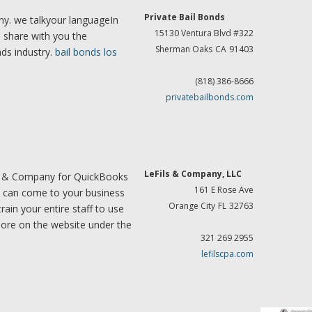
Private Bail Bonds
ny. we talkyour languageIn
15130 Ventura Blvd #322
 share with you the
Sherman Oaks
CA
91403
ds industry.
bail bonds los
(818) 386-8666
privatebailbonds.com
LeFils & Company, LLC
ls & Company for QuickBooks
161 E Rose Ave
y can come to your business
Orange City
FL
32763
rain your entire staff to use
ore on the website under the
321 269 2955
lefilscpa.com