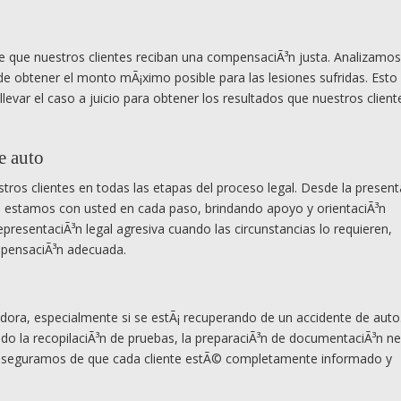
e que nuestros clientes reciban una compensaciÃ³n justa. Analizamo
e obtener el monto mÃ¡ximo posible para las lesiones sufridas. Esto 
levar el caso a juicio para obtener los resultados que nuestros client
e auto
tros clientes en todas las etapas del proceso legal. Desde la present
, estamos con usted en cada paso, brindando apoyo y orientaciÃ³n
resentaciÃ³n legal agresiva cuando las circunstancias lo requieren,
pensaciÃ³n adecuada.
ora, especialmente si se estÃ¡ recuperando de un accidente de auto
do la recopilaciÃ³n de pruebas, la preparaciÃ³n de documentaciÃ³n ne
 Nos aseguramos de que cada cliente estÃ© completamente informado y