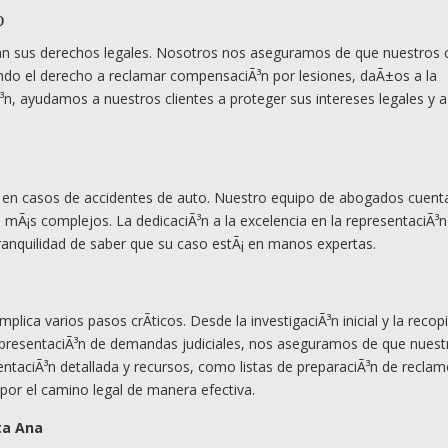
o
dan sus derechos legales. Nosotros nos aseguramos de que nuestros c
do el derecho a reclamar compensaciÃ³n por lesiones, daÃ±os a la
Ã³n, ayudamos a nuestros clientes a proteger sus intereses legales y 
 en casos de accidentes de auto. Nuestro equipo de abogados cuenta
 mÃ¡s complejos. La dedicaciÃ³n a la excelencia en la representaciÃ³n
tranquilidad de saber que su caso estÃ¡ en manos expertas.
ica varios pasos crÃ­ticos. Desde la investigaciÃ³n inicial y la recopi
a presentaciÃ³n de demandas judiciales, nos aseguramos de que nuest
taciÃ³n detallada y recursos, como listas de preparaciÃ³n de reclam
 por el camino legal de manera efectiva.
ta Ana