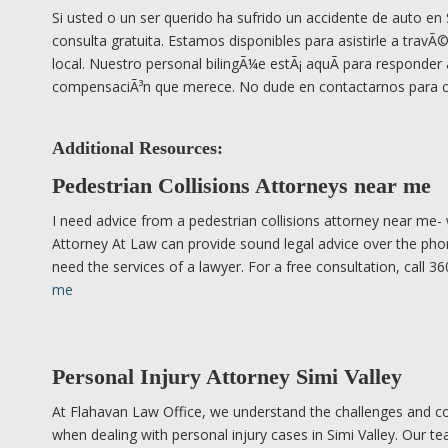
Si usted o un ser querido ha sufrido un accidente de auto 
consulta gratuita. Estamos disponibles para asistirle a travÃ©s
local. Nuestro personal bilingÃ¼e estÃ¡ aquÃ­ para responder
compensaciÃ³n que merece. No dude en contactarnos para c
Additional Resources:
Pedestrian Collisions Attorneys near me
I need advice from a pedestrian collisions attorney near me- 
Attorney At Law can provide sound legal advice over the pho
need the services of a lawyer. For a free consultation, call 
me
Personal Injury Attorney Simi Valley
At Flahavan Law Office, we understand the challenges and com
when dealing with personal injury cases in Simi Valley. Our t