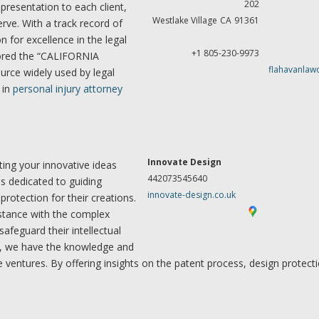
202
presentation to each client,
Westlake Village
CA
91361
rve. With a track record of
n for excellence in the legal
+1 805-230-9973
hored the “CALIFORNIA
flahavanlaw
ce widely used by legal
 in
personal injury attorney
Innovate Design
ing your innovative ideas
442073545640
s dedicated to guiding
innovate-design.co.uk
rotection for their creations.
stance with the complex
afeguard their intellectual
es, we have the knowledge and
e ventures. By offering insights on the patent process, design protect