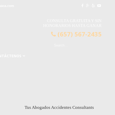
naca.com
CONSULTA GRATUITA Y SIN
HONORARIOS HASTA GANAR
(657) 567-2435
NTÁCTENOS
Tus Abogados Accidentes Consultants