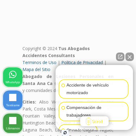
Copyright © 2024
Tus Abogados
Accidentes Consultants
Terminos de Uso
|
Politica de Privacidad
|
Mapa del Sitio
👋🏼¿Cómo puedo ayudarte?
Abogado de Lesiones Personales en
WhatsApp
Santa Ana Ca
sirven las siguientes ciudades
Accidente de vehículo
y comunidades del sur de California:
motorizado
Cities:
Aliso Viejo, Anaheim, Brea, Buena
Textéame
Compensación de
Park, Costa Mesa, Cypress 1956, Dana Point,
trabajadores
Fountain Valley, Fullerton, Garden Grove,
Scroll
Huntington Beach, Irvine, La Habra, La Palma,
Llámanos
Laguna Beach, Laguna Hills, Laguna Niguel,
Otras lesiones